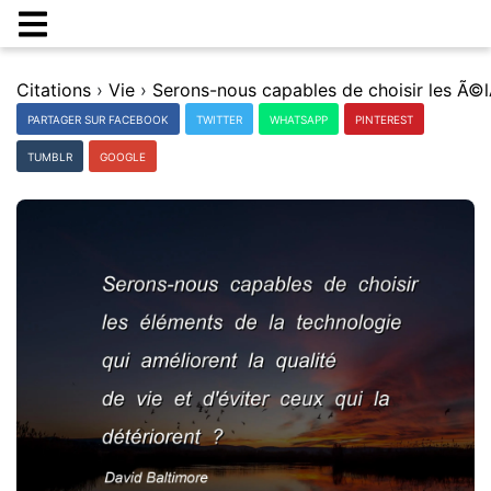
Citations
›
Vie
›
PARTAGER SUR FACEBOOK
TWITTER
WHATSAPP
PINTEREST
TUMBLR
GOOGLE