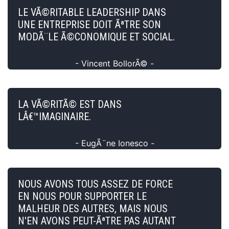
LE VÃ©RITABLE LEADERSHIP DANS
UNE ENTREPRISE DOIT ÃªTRE SON
MODÃ¨LE Ã©CONOMIQUE ET SOCIAL.
- Vincent BollorÃ© -
LA VÃ©RITÃ© EST DANS
LÂ€™IMAGINAIRE.
- EugÃ¨ne Ionesco -
NOUS AVONS TOUS ASSEZ DE FORCE
EN NOUS POUR SUPPORTER LE
MALHEUR DES AUTRES, MAIS NOUS
N'EN AVONS PEUT-ÃªTRE PAS AUTANT