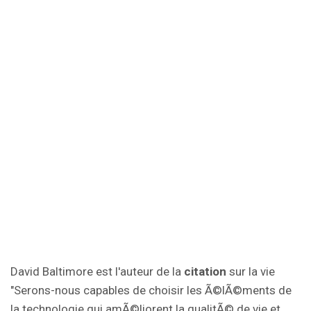
David Baltimore est l'auteur de la
citation
sur la vie
"Serons-nous capables de choisir les Ã©lÃ©ments de
la technologie qui amÃ©liorent la qualitÃ© de vie et