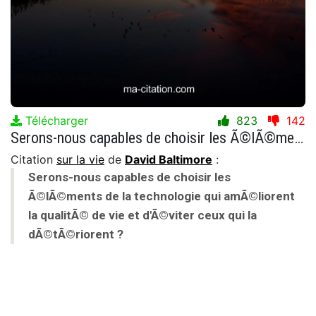
Télécharger
823
142
Serons-nous capables de choisir les Ã©lÃ©ments de la technologie qui amÃ©liorent la qualitÃ© de vie et d'Ã©viter ceux qui la dÃ©tÃ©riorent ?
Citation
sur la vie
de
David Baltimore
:
Serons-nous capables de choisir les
Ã©lÃ©ments de la technologie qui amÃ©liorent
la qualitÃ© de vie et d'Ã©viter ceux qui la
dÃ©tÃ©riorent ?