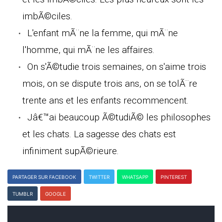
imbÃ©ciles.
L'enfant mÃ¨ne la femme, qui mÃ¨ne
l'homme, qui mÃ¨ne les affaires.
On s'Ã©tudie trois semaines, on s'aime trois
mois, on se dispute trois ans, on se tolÃ¨re
trente ans et les enfants recommencent.
Jâ€™ai beaucoup Ã©tudiÃ© les philosophes
et les chats. La sagesse des chats est
infiniment supÃ©rieure.
PARTAGER SUR FACEBOOK
TWITTER
WHATSAPP
PINTEREST
TUMBLR
GOOGLE