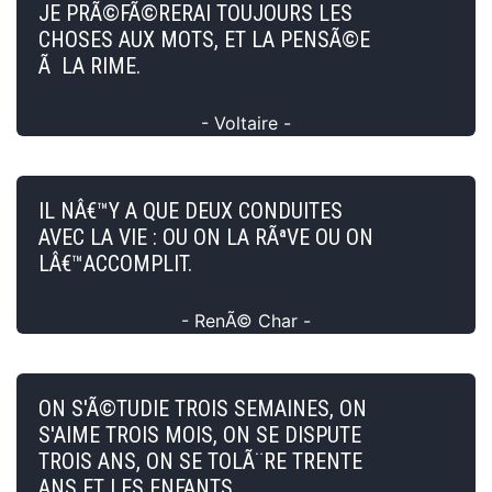
JE PRÃ©FÃ©RERAI TOUJOURS LES
CHOSES AUX MOTS, ET LA PENSÃ©E
Ã LA RIME.
- Voltaire -
IL NÂ€™Y A QUE DEUX CONDUITES
AVEC LA VIE : OU ON LA RÃªVE OU ON
LÂ€™ACCOMPLIT.
- RenÃ© Char -
ON S'Ã©TUDIE TROIS SEMAINES, ON
S'AIME TROIS MOIS, ON SE DISPUTE
TROIS ANS, ON SE TOLÃ¨RE TRENTE
ANS ET LES ENFANTS