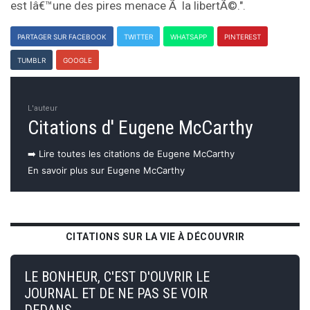
est lâ€™une des pires menace Ã la libertÃ©.".
PARTAGER SUR FACEBOOK
TWITTER
WHATSAPP
PINTEREST
TUMBLR
GOOGLE
L'auteur
Citations d' Eugene McCarthy
➡️ Lire toutes les citations de Eugene McCarthy
En savoir plus sur Eugene McCarthy
CITATIONS SUR LA VIE À DÉCOUVRIR
LE BONHEUR, C'EST D'OUVRIR LE
JOURNAL ET DE NE PAS SE VOIR
DEDANS.