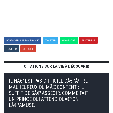
PARTAGER SUR FACEBOOK
TWITTER
WHATSAPP
PINTEREST
TUMBLR
GOOGLE
CITATIONS SUR LA VIE À DÉCOUVRIR
IL NÂ€™EST PAS DIFFICILE DÂ€™ÃªTRE
MALHEUREUX OU MÃ©CONTENT ; IL
SUFFIT DE SÂ€™ASSEOIR, COMME FAIT
UN PRINCE QUI ATTEND QUÂ€™ON
LÂ€™AMUSE.