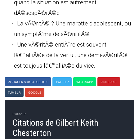
quand la situation est autrement
dÃ©sespÃ©rÃ©e.
La vÃ©ritÃ© ? Une marotte d'adolescent, ou
un symptÃ´me de sÃ©nilitÃ©.
Une vÃ©ritÃ© entiÃ¨re est souvent
lâ€™alliÃ©e de la vertu ; une demi-vÃ©ritÃ©
est toujous lâ€™alliÃ©e du vice.
PARTAGER SUR FACEBOOK
TWITTER
WHATSAPP
PINTEREST
TUMBLR
GOOGLE
L'auteur
Citations de Gilbert Keith
Chesterton