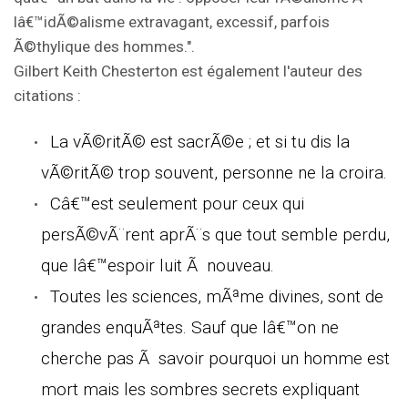
lâ€™idÃ©alisme extravagant, excessif, parfois
Ã©thylique des hommes.".
Gilbert Keith Chesterton est également l'auteur des
citations :
La vÃ©ritÃ© est sacrÃ©e ; et si tu dis la
vÃ©ritÃ© trop souvent, personne ne la croira.
Câ€™est seulement pour ceux qui
persÃ©vÃ¨rent aprÃ¨s que tout semble perdu,
que lâ€™espoir luit Ã nouveau.
Toutes les sciences, mÃªme divines, sont de
grandes enquÃªtes. Sauf que lâ€™on ne
cherche pas Ã savoir pourquoi un homme est
mort mais les sombres secrets expliquant