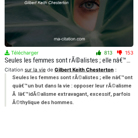
Télécharger
813
153
Seules les femmes sont rÃ©alistes ; elle nâ€™ont quâ€™un but dans la vie : opposer leur rÃ©alisme Ã lâ€™idÃ©alisme extravagant, excessif, parfois Ã©thylique des hommes.
Citation
sur la vie
de
Gilbert Keith Chesterton
:
Seules les femmes sont rÃ©alistes ; elle nâ€™ont
quâ€™un but dans la vie : opposer leur rÃ©alisme
Ã lâ€™idÃ©alisme extravagant, excessif, parfois
Ã©thylique des hommes.