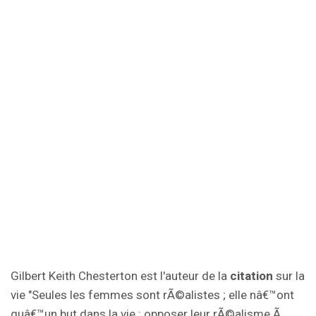
Gilbert Keith Chesterton est l'auteur de la
citation
sur la
vie "Seules les femmes sont rÃ©alistes ; elle nâ€™ont
quâ€™un but dans la vie : opposer leur rÃ©alisme Ã