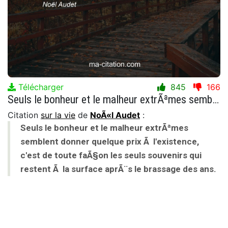
Télécharger
845
166
Seuls le bonheur et le malheur extrÃªmes semblent donner quelque prix Ã l'existence, c'est de toute faÃ§on les seuls souvenirs qui restent Ã la surface aprÃ¨s le brassage des ans.
Citation
sur la vie
de
NoÃ«l Audet
:
Seuls le bonheur et le malheur extrÃªmes
semblent donner quelque prix Ã l'existence,
c'est de toute faÃ§on les seuls souvenirs qui
restent Ã la surface aprÃ¨s le brassage des ans.