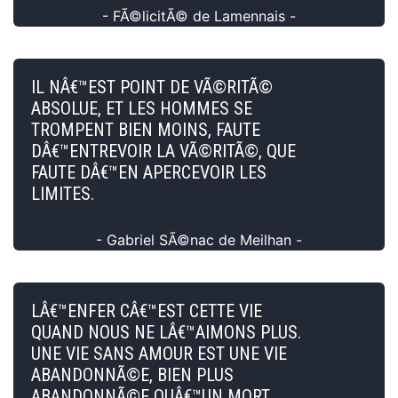
- FÃ©licitÃ© de Lamennais -
IL NÂ€™EST POINT DE VÃ©RITÃ©
ABSOLUE, ET LES HOMMES SE
TROMPENT BIEN MOINS, FAUTE
DÂ€™ENTREVOIR LA VÃ©RITÃ©, QUE
FAUTE DÂ€™EN APERCEVOIR LES
LIMITES.
- Gabriel SÃ©nac de Meilhan -
LÂ€™ENFER CÂ€™EST CETTE VIE
QUAND NOUS NE LÂ€™AIMONS PLUS.
UNE VIE SANS AMOUR EST UNE VIE
ABANDONNÃ©E, BIEN PLUS
ABANDONNÃ©E QUÂ€™UN MORT.