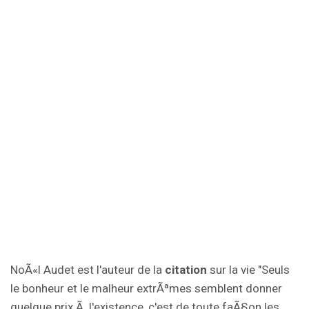
NoÃ«l Audet est l'auteur de la
citation
sur la vie "Seuls
le bonheur et le malheur extrÃªmes semblent donner
quelque prix Ã l'existence, c'est de toute faÃ§on les