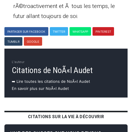
rÃ©troactivement et Ã tous les temps, le
futur allant toujours de soi.
PARTAGER SUR FACEBOOK
TWITTER
WHATSAPP
PINTEREST
TUMBLR
GOOGLE
L'auteur
Citations de NoÃ«l Audet
➡️ Lire toutes les citations de NoÃ«l Audet
En savoir plus sur NoÃ«l Audet
CITATIONS SUR LA VIE À DÉCOUVRIR