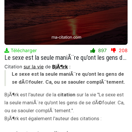
Télécharger
897
208
Le sexe est la seule maniÃ¨re qu'ont les gens de se dÃ©fouler. Ca, ou se saouler complÃ¨tement.
Citation
sur la vie
de
BjÃ¶rk
:
Le sexe est la seule maniÃ¨re qu'ont les gens de
se dÃ©fouler. Ca, ou se saouler complÃ¨tement.
BjÃ¶rk est l'auteur de la
citation
sur la vie "Le sexe est
la seule maniÃ¨re qu'ont les gens de se dÃ©fouler. Ca,
ou se saouler complÃ¨tement.".
BjÃ¶rk est également l'auteur des citations :