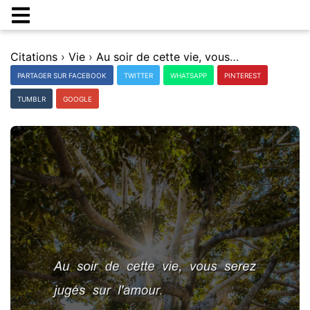
Citations
›
Vie
›
Au soir de cette vie, vous serez jugÃ©s sur l'amour.
PARTAGER SUR FACEBOOK
TWITTER
WHATSAPP
PINTEREST
TUMBLR
GOOGLE