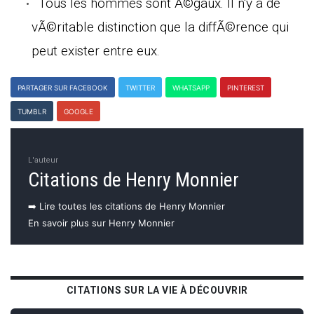
Tous les hommes sont Ã©gaux. Il n'y a de
vÃ©ritable distinction que la diffÃ©rence qui
peut exister entre eux.
PARTAGER SUR FACEBOOK
TWITTER
WHATSAPP
PINTEREST
TUMBLR
GOOGLE
L'auteur
Citations de Henry Monnier
➡️ Lire toutes les citations de Henry Monnier
En savoir plus sur Henry Monnier
CITATIONS SUR LA VIE À DÉCOUVRIR