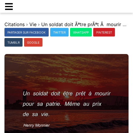
Citations
›
Vie
›
Un soldat doit Ãªtre prÃªt Ã mourir pour sa patrie. MÃªme au prix de sa vie.
PARTAGER SUR FACEBOOK
TWITTER
WHATSAPP
PINTEREST
TUMBLR
GOOGLE