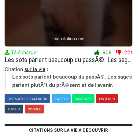
Télécharger
908
221
Les sots parlent beaucoup du passÃ©. Les sages parlent plutÃ´t du prÃ©sent et de l'avenir.
Citation
sur la vie
:
Les sots parlent beaucoup du passÃ©. Les sages
parlent plutÃ´t du prÃ©sent et de l'avenir.
PARTAGER SUR FACEBOOK
TWITTER
WHATSAPP
PINTEREST
TUMBLR
GOOGLE
CITATIONS SUR LA VIE À DÉCOUVRIR