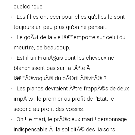
quelconque.
Les filles ont ceci pour elles qu'elles le sont
toujours un peu plus qu'on ne pensait.
Le goÃ»t de la vie lâ€™emporte sur celui du
meurtre, de beaucoup.
Est-il un FranÃ§ais dont les cheveux ne
blanchissent pas sur la tÃªte Ã
lâ€™Ã©voquÃ© du pÃ©ril Ã©vitÃ© ?
Les pianos devraient Ãªtre frappÃ©s de deux
impÃ´ts : le premier au profit de l'Etat, le
second au profit des voisins.
Oh ! le mari, le prÃ©cieux mari ! personnage
indispensable Ã la soliditÃ© des liaisons