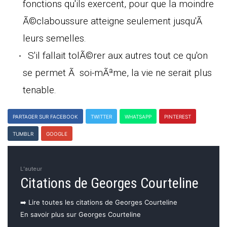
fonctions qu'ils exercent, pour que la moindre
Ã©claboussure atteigne seulement jusqu'Ã
leurs semelles.
S'il fallait tolÃ©rer aux autres tout ce qu'on
se permet Ã soi-mÃªme, la vie ne serait plus
tenable.
PARTAGER SUR FACEBOOK
TWITTER
WHATSAPP
PINTEREST
TUMBLR
GOOGLE
L'auteur
Citations de Georges Courteline
➡️ Lire toutes les citations de Georges Courteline
En savoir plus sur Georges Courteline