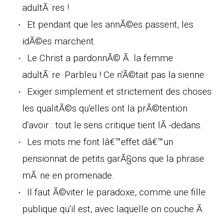
adultÃ¨res !
Et pendant que les annÃ©es passent, les
idÃ©es marchent.
Le Christ a pardonnÃ© Ã la femme
adultÃ¨re. Parbleu ! Ce n'Ã©tait pas la sienne.
Exiger simplement et strictement des choses
les qualitÃ©s qu'elles ont la prÃ©tention
d'avoir : tout le sens critique tient lÃ -dedans.
Les mots me font lâ€™effet dâ€™un
pensionnat de petits garÃ§ons que la phrase
mÃ¨ne en promenade.
Il faut Ã©viter le paradoxe, comme une fille
publique qu'il est, avec laquelle on couche Ã