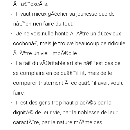
Ã lâ€™excÃ¨s.
Il vaut mieux gÃ¢cher sa jeunesse que de
nâ€™en rien faire du tout.
Je ne vois nulle honte Ã Ãªtre un â€œvieux
cochonâ€, mais je trouve beaucoup de ridicule
Ã Ãªtre un vieil imbÃ©cile.
La fait du vÃ©ritable artiste nâ€™est pas de
se complaire en ce quâ€™il fit, mais de le
comparer tristement Ã ce quâ€™il avait voulu
faire.
Il est des gens trop haut placÃ©s par la
dignitÃ© de leur vie, par la noblesse de leur
caractÃ¨re, par la nature mÃªme des