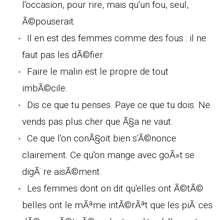
l'occasion, pour rire, mais qu'un fou, seul,
Ã©pouserait.
Il en est des femmes comme des fous : il ne
faut pas les dÃ©fier.
Faire le malin est le propre de tout
imbÃ©cile.
Dis ce que tu penses. Paye ce que tu dois. Ne
vends pas plus cher que Ã§a ne vaut.
Ce que l'on conÃ§oit bien s'Ã©nonce
clairement. Ce qu'on mange avec goÃ»t se
digÃ¨re aisÃ©ment.
Les femmes dont on dit qu'elles ont Ã©tÃ©
belles ont le mÃªme intÃ©rÃªt que les piÃ¨ces