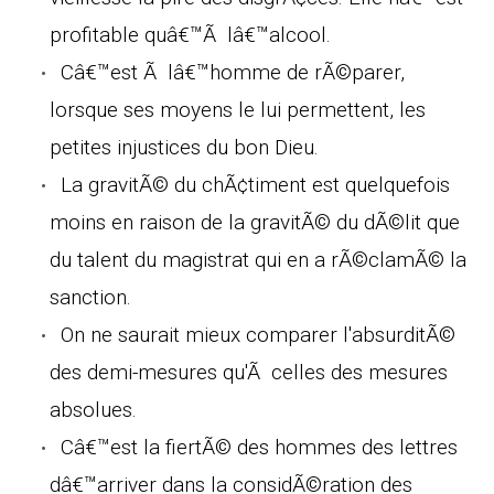
profitable quâ€™Ã lâ€™alcool.
Câ€™est Ã lâ€™homme de rÃ©parer,
lorsque ses moyens le lui permettent, les
petites injustices du bon Dieu.
La gravitÃ© du chÃ¢timent est quelquefois
moins en raison de la gravitÃ© du dÃ©lit que
du talent du magistrat qui en a rÃ©clamÃ© la
sanction.
On ne saurait mieux comparer l'absurditÃ©
des demi-mesures qu'Ã celles des mesures
absolues.
Câ€™est la fiertÃ© des hommes des lettres
dâ€™arriver dans la considÃ©ration des