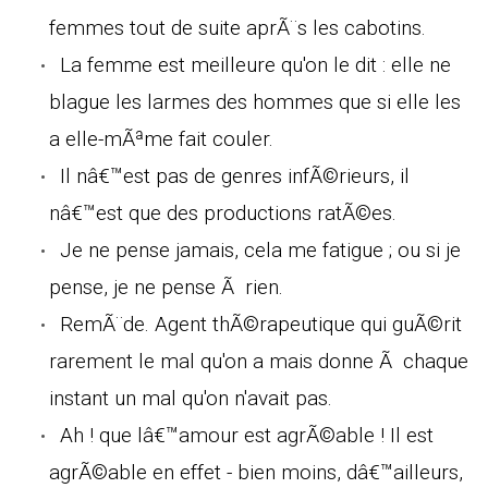
femmes tout de suite aprÃ¨s les cabotins.
La femme est meilleure qu'on le dit : elle ne
blague les larmes des hommes que si elle les
a elle-mÃªme fait couler.
Il nâ€™est pas de genres infÃ©rieurs, il
nâ€™est que des productions ratÃ©es.
Je ne pense jamais, cela me fatigue ; ou si je
pense, je ne pense Ã rien.
RemÃ¨de. Agent thÃ©rapeutique qui guÃ©rit
rarement le mal qu'on a mais donne Ã chaque
instant un mal qu'on n'avait pas.
Ah ! que lâ€™amour est agrÃ©able ! Il est
agrÃ©able en effet - bien moins, dâ€™ailleurs,