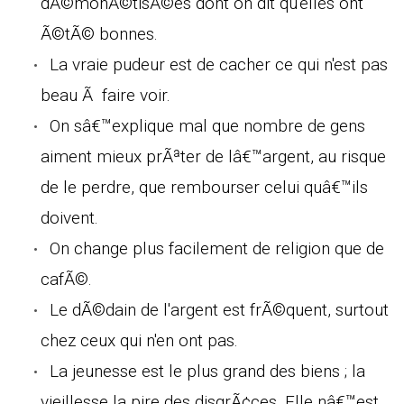
dÃ©monÃ©tisÃ©es dont on dit qu'elles ont
Ã©tÃ© bonnes.
La vraie pudeur est de cacher ce qui n'est pas
beau Ã faire voir.
On sâ€™explique mal que nombre de gens
aiment mieux prÃªter de lâ€™argent, au risque
de le perdre, que rembourser celui quâ€™ils
doivent.
On change plus facilement de religion que de
cafÃ©.
Le dÃ©dain de l'argent est frÃ©quent, surtout
chez ceux qui n'en ont pas.
La jeunesse est le plus grand des biens ; la
vieillesse la pire des disgrÃ¢ces. Elle nâ€™est