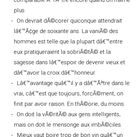
plus.
On devrait dÃ©corer quiconque attendrait
lâ€™Ã¢ge de soixante ans. La vaniÃ© des
hommes est telle que la plupart dâ€™entre
eux pratiqueraient la sobriÃ©tÃ© et la
sagesse dans lâ€™espoir de devenir vieux et
dâ€™avoir la croix dâ€™honneur.
Lâ€™avantage quâ€™il y a dâ€™Ãªtre dans le
vrai, câ€™est que toujours, forcÃ©ment, on
finit par avoir raison. En thÃ©orie, du moins.
On doit la vÃ©ritÃ© aux gens intelligents,
mais on doit le mensonge aux imbÃ©ciles.
Mieux vaut boire trop de bon vin quâ€™un