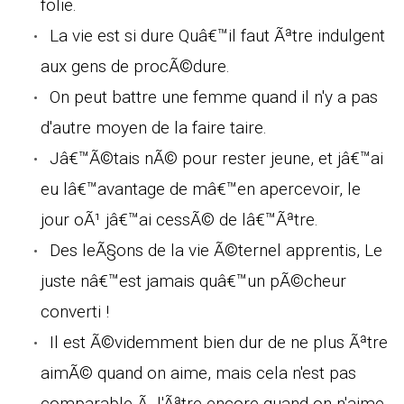
folie.
La vie est si dure Quâ€™il faut Ãªtre indulgent
aux gens de procÃ©dure.
On peut battre une femme quand il n'y a pas
d'autre moyen de la faire taire.
Jâ€™Ã©tais nÃ© pour rester jeune, et jâ€™ai
eu lâ€™avantage de mâ€™en apercevoir, le
jour oÃ¹ jâ€™ai cessÃ© de lâ€™Ãªtre.
Des leÃ§ons de la vie Ã©ternel apprentis, Le
juste nâ€™est jamais quâ€™un pÃ©cheur
converti !
Il est Ã©videmment bien dur de ne plus Ãªtre
aimÃ© quand on aime, mais cela n'est pas
comparable Ã l'Ãªtre encore quand on n'aime