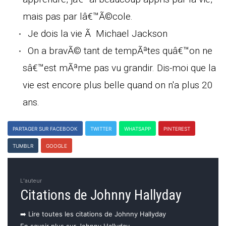
mais pas par lâ€™Ã©cole.
Je dois la vie Ã Michael Jackson
On a bravÃ© tant de tempÃªtes quâ€™on ne
sâ€™est mÃªme pas vu grandir. Dis-moi que la
vie est encore plus belle quand on n'a plus 20
ans.
PARTAGER SUR FACEBOOK
TWITTER
WHATSAPP
PINTEREST
TUMBLR
GOOGLE
L'auteur
Citations de Johnny Hallyday
➡️ Lire toutes les citations de Johnny Hallyday
En savoir plus sur Johnny Hallyday