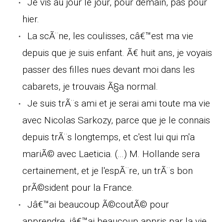
Je vis au jour le jour, pour demain, pas pour
hier.
La scÃ¨ne, les coulisses, câ€™est ma vie
depuis que je suis enfant. Ã€ huit ans, je voyais
passer des filles nues devant moi dans les
cabarets, je trouvais Ã§a normal.
Je suis trÃ¨s ami et je serai ami toute ma vie
avec Nicolas Sarkozy, parce que je le connais
depuis trÃ¨s longtemps, et c'est lui qui m'a
mariÃ© avec Laeticia. (...) M. Hollande sera
certainement, et je l'espÃ¨re, un trÃ¨s bon
prÃ©sident pour la France.
Jâ€™ai beaucoup Ã©coutÃ© pour
apprendre, jâ€™ai beaucoup appris par la vie,