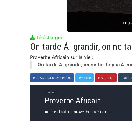
Télécharger
On tarde Ã grandir, on ne t
Proverbe Africain sur la vie :
On tarde Ã grandir, on ne tarde pas Ã mo
PARTAGER SUR FACEBOOK
TWITTER
PINTEREST
TUMBL
L'auteur
Proverbe Africain
➡️ Lire d'autres proverbes Africains