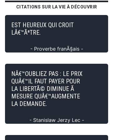
CITATIONS SUR LA VIE À DÉCOUVRIR
EST HEUREUX QUI CROIT
LÂ€™ÃªTRE.
- Proverbe franÃ§ais -
NÂ€™OUBLIEZ PAS : LE PRIX
QUÂ€™IL FAUT PAYER POUR
LA LIBERTÃ© DIMINUE Ã
MESURE QUÂ€™AUGMENTE
LA DEMANDE.
- Stanislaw Jerzy Lec -