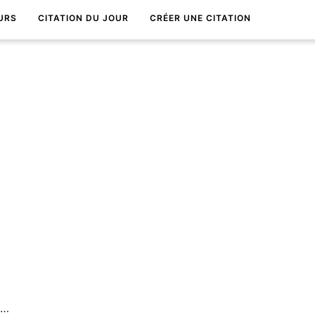
URS
CITATION DU JOUR
CRÉER UNE CITATION
On tarde Ã grandir, on ne tarde pas Ã mourir.