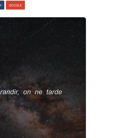
R
GOOGLE