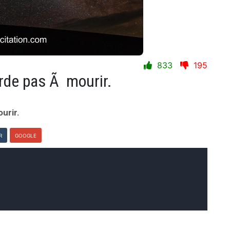
833
195
arde pas Ã mourir.
urir.
R
GOOGLE