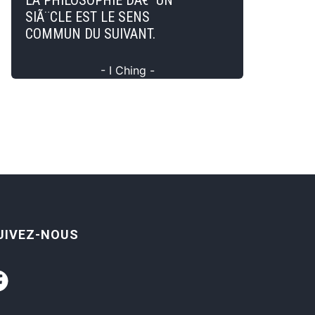
LA PHILOSOPHIE DÂ€™UN
SIÃ¨CLE EST LE SENS
COMMUN DU SUIVANT.
- I Ching -
UIVEZ-NOUS