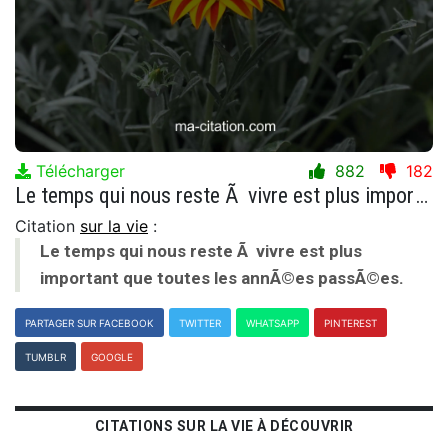
Télécharger
882
182
Le temps qui nous reste Ã vivre est plus important que toutes les annÃ©es passÃ©es.
Citation
sur la vie
:
Le temps qui nous reste Ã vivre est plus
important que toutes les annÃ©es passÃ©es.
PARTAGER SUR FACEBOOK
TWITTER
WHATSAPP
PINTEREST
TUMBLR
GOOGLE
CITATIONS SUR LA VIE À DÉCOUVRIR