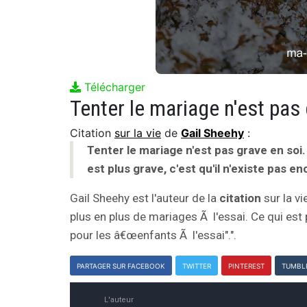
Télécharger
Citation
sur la vie
de
Gail Sheehy
:
Tenter le mariage n'est pas grave en soi. 
est plus grave, c'est qu'il n'existe pas 
Gail Sheehy est l'auteur de la
citation
sur la vi
plus en plus de mariages Ã l'essai. Ce qui est 
pour les â€œenfants Ã l'essai".".
PARTAGER SUR FACEBOOK
TWITTER
PINTEREST
TUMBL
L'auteur