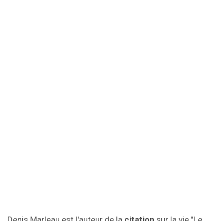
Denis Marleau est l'auteur de la
citation
sur la vie "Le