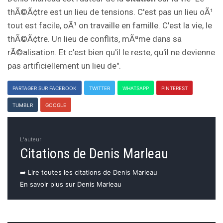
thÃ©Ã¢tre est un lieu de tensions. C'est pas un lieu oÃ¹
tout est facile, oÃ¹ on travaille en famille. C'est la vie, le
thÃ©Ã¢tre. Un lieu de conflits, mÃªme dans sa
rÃ©alisation. Et c'est bien qu'il le reste, qu'il ne devienne
pas artificiellement un lieu de".
PARTAGER SUR FACEBOOK
TWITTER
WHATSAPP
PINTEREST
TUMBLR
GOOGLE
L'auteur
Citations de Denis Marleau
➡️ Lire toutes les citations de Denis Marleau
En savoir plus sur Denis Marleau