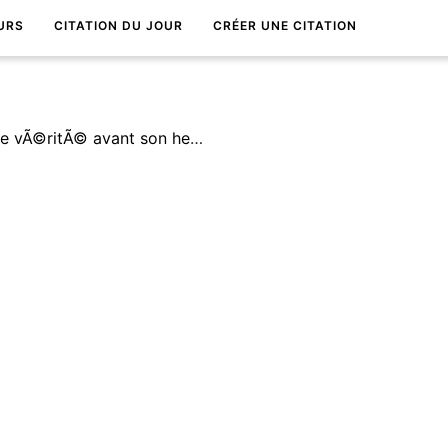
URS
CITATION DU JOUR
CRÉER UNE CITATION
Tous ceux qui veulent dire une vÃ©ritÃ© avant son heure risquent de se retrouver hÃ©rÃ©tiques.