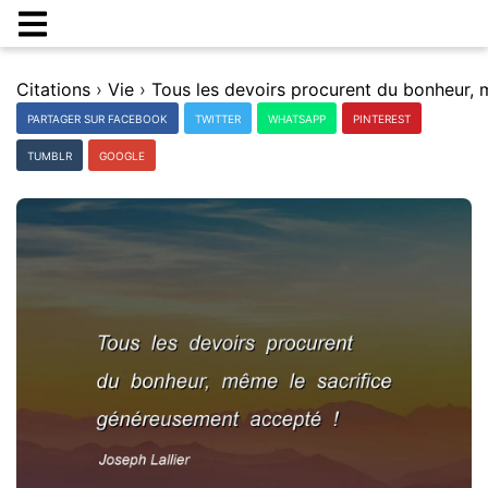
Citations
›
Vie
›
PARTAGER SUR FACEBOOK
TWITTER
WHATSAPP
PINTEREST
TUMBLR
GOOGLE