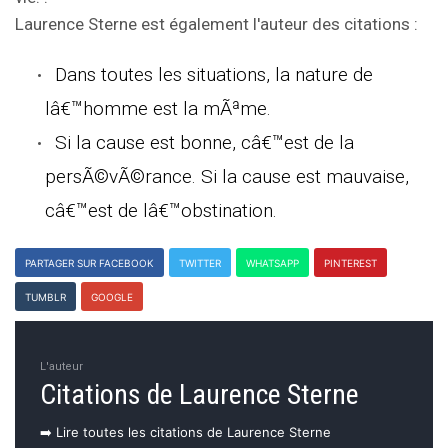
Laurence Sterne est également l'auteur des citations :
Dans toutes les situations, la nature de
lâ€™homme est la mÃªme.
Si la cause est bonne, câ€™est de la
persÃ©vÃ©rance. Si la cause est mauvaise,
câ€™est de lâ€™obstination.
PARTAGER SUR FACEBOOK
TWITTER
WHATSAPP
PINTEREST
TUMBLR
GOOGLE
L'auteur
Citations de Laurence Sterne
➡️ Lire toutes les citations de Laurence Sterne