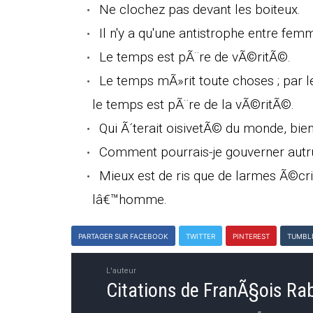
Ne clochez pas devant les boiteux.
Il n'y a qu'une antistrophe entre fe
Le temps est pÃ¨re de vÃ©ritÃ©.
Le temps mÃ»rit toute choses ; par 
le temps est pÃ¨re de la vÃ©ritÃ©.
Qui Ã´terait oisivetÃ© du monde, bien
Comment pourrais-je gouverner autr
Mieux est de ris que de larmes Ã©crir
lâ€™homme.
PARTAGER SUR FACEBOOK
TWITTER
PINTEREST
TUMBL
L'auteur
Citations de FranÃ§ois Ra