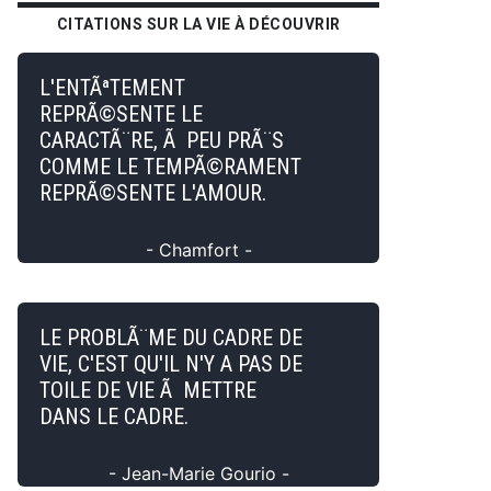
CITATIONS SUR LA VIE À DÉCOUVRIR
L'ENTÃªTEMENT
REPRÃ©SENTE LE
CARACTÃ¨RE, Ã PEU PRÃ¨S
COMME LE TEMPÃ©RAMENT
REPRÃ©SENTE L'AMOUR.
- Chamfort -
LE PROBLÃ¨ME DU CADRE DE
VIE, C'EST QU'IL N'Y A PAS DE
TOILE DE VIE Ã METTRE
DANS LE CADRE.
- Jean-Marie Gourio -