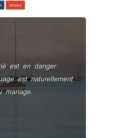
R
GOOGLE