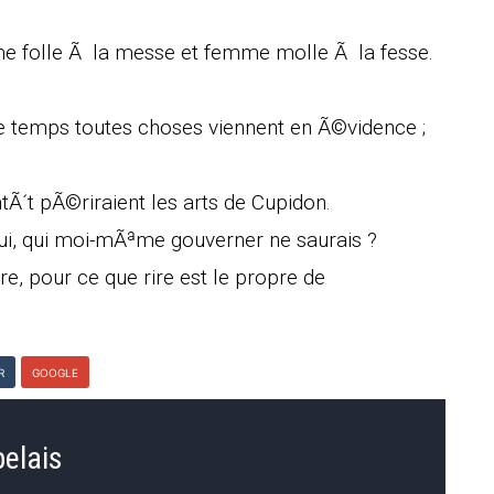
mme folle Ã la messe et femme molle Ã la fesse.
le temps toutes choses viennent en Ã©vidence ;
tÃ´t pÃ©riraient les arts de Cupidon.
ui, qui moi-mÃªme gouverner ne saurais ?
e, pour ce que rire est le propre de
R
GOOGLE
belais