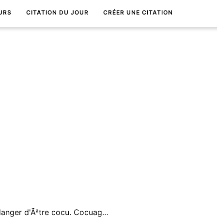
URS
CITATION DU JOUR
CRÉER UNE CITATION
Tout homme mariÃ© est en danger d'Ãªtre cocu. Cocuage est naturellement des apanages du mariage.