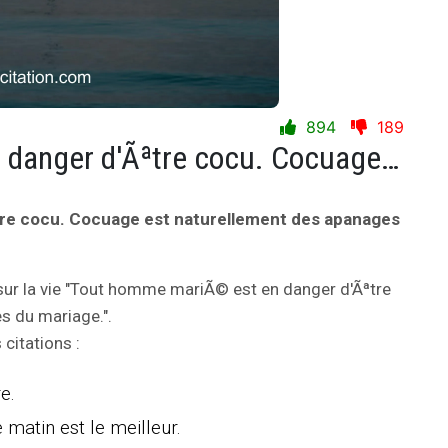
894
189
Tout homme mariÃ© est en danger d'Ãªtre cocu. Cocuage est naturellement des apanages du mariage.
re cocu. Cocuage est naturellement des apanages
ur la vie "Tout homme mariÃ© est en danger d'Ãªtre
s du mariage.".
citations :
e.
 matin est le meilleur.