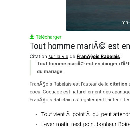
Télécharger
Citation
sur la vie
de
FranÃ§ois Rabelais
:
Tout homme mariÃ© est en danger d'Ãªt
du mariage.
FranÃ§ois Rabelais est l'auteur de la
citation
s
cocu. Cocuage est naturellement des apanage
FranÃ§ois Rabelais est également l'auteur des 
Tout vient Ã point Ã qui peut attendr
Lever matin n'est point bonheur Boire