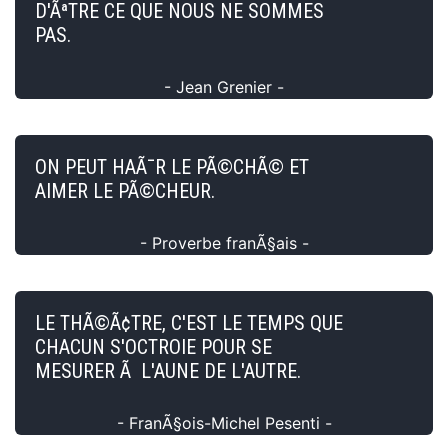
D'ÃªTRE CE QUE NOUS NE SOMMES
PAS.
- Jean Grenier -
ON PEUT HAÃ¯R LE PÃ©CHÃ© ET
AIMER LE PÃ©CHEUR.
- Proverbe franÃ§ais -
LE THÃ©Ã¢TRE, C'EST LE TEMPS QUE
CHACUN S'OCTROIE POUR SE
MESURER Ã L'AUNE DE L'AUTRE.
- FranÃ§ois-Michel Pesenti -