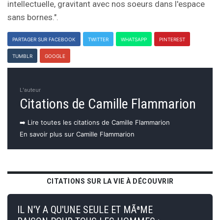
intellectuelle, gravitant avec nos soeurs dans l'espace
sans bornes.".
PARTAGER SUR FACEBOOK
TWITTER
WHATSAPP
PINTEREST
TUMBLR
GOOGLE
L'auteur
Citations de Camille Flammarion
➡️ Lire toutes les citations de Camille Flammarion
En savoir plus sur Camille Flammarion
CITATIONS SUR LA VIE À DÉCOUVRIR
IL N'Y A QU'UNE SEULE ET MÃªME