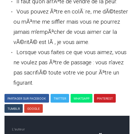
Il faut qu'on arrÃªte de vendre de la peur.
Vous pouvez Ãªtre en colÃ¨re, me dÃ©tester
ou mÃªme me siffler mais vous ne pourrez
jamais m'empÃªcher de vous aimer car la
vÃ©ritÃ© est lÃ , je vous aime.
Lorsque vous faites ce que vous aimez, vous
ne voulez pas Ãªtre de passage : vous n'avez
pas sacrifiÃ© toute votre vie pour Ãªtre un
figurant.
PARTAGER SUR FACEBOOK
TWITTER
WHATSAPP
PINTEREST
TUMBLR
GOOGLE
L'auteur