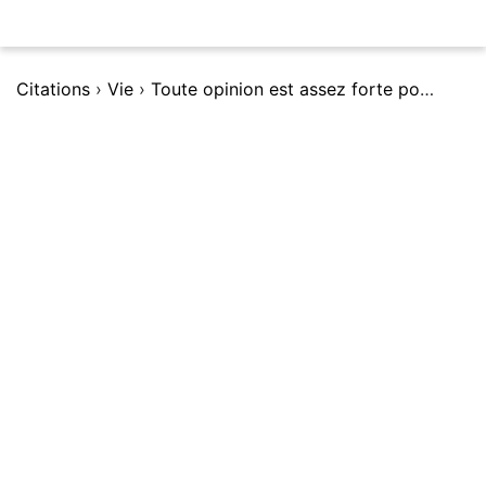
Citations
›
Vie
›
Toute opinion est assez forte pour se faire Ã©pouser au prix de la vie.