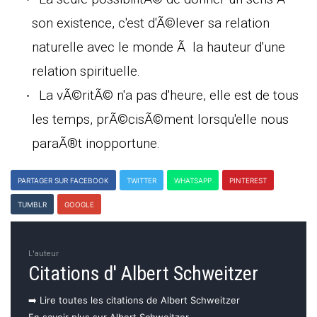
son existence, c'est d'Ã©lever sa relation
naturelle avec le monde Ã la hauteur d'une
relation spirituelle.
La vÃ©ritÃ© n'a pas d'heure, elle est de tous
les temps, prÃ©cisÃ©ment lorsqu'elle nous
paraÃ®t inopportune.
PARTAGER SUR FACEBOOK
TWITTER
WHATSAPP
PINTEREST
TUMBLR
GOOGLE
L'auteur
Citations d' Albert Schweitzer
➡️ Lire toutes les citations de Albert Schweitzer
En savoir plus sur Albert Schweitzer