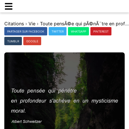
Citations
›
Vie
›
Toute pensÃ©e qui pÃ©nÃ¨tre en profondeur s'achÃ¨ve en un mysticisme moral.
PARTAGER SUR FACEBOOK
TWITTER
WHATSAPP
PINTEREST
TUMBLR
GOOGLE