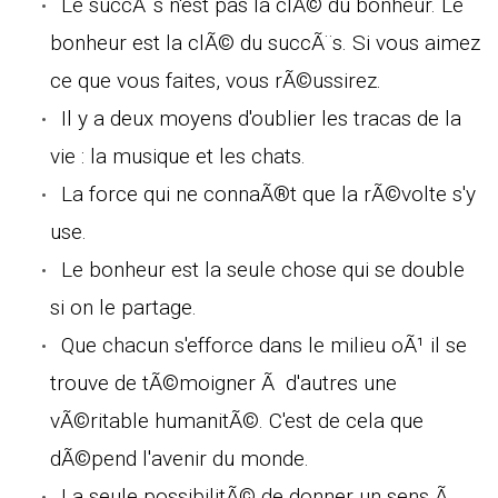
Le succÃ¨s n'est pas la clÃ© du bonheur. Le
bonheur est la clÃ© du succÃ¨s. Si vous aimez
ce que vous faites, vous rÃ©ussirez.
Il y a deux moyens d'oublier les tracas de la
vie : la musique et les chats.
La force qui ne connaÃ®t que la rÃ©volte s'y
use.
Le bonheur est la seule chose qui se double
si on le partage.
Que chacun s'efforce dans le milieu oÃ¹ il se
trouve de tÃ©moigner Ã d'autres une
vÃ©ritable humanitÃ©. C'est de cela que
dÃ©pend l'avenir du monde.
La seule possibilitÃ© de donner un sens Ã