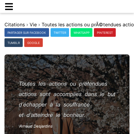
Citations
›
Vie
›
PARTAGER SUR FACEBOOK
TWITTER
WHATSAPP
PINTEREST
TUMBLR
GOOGLE