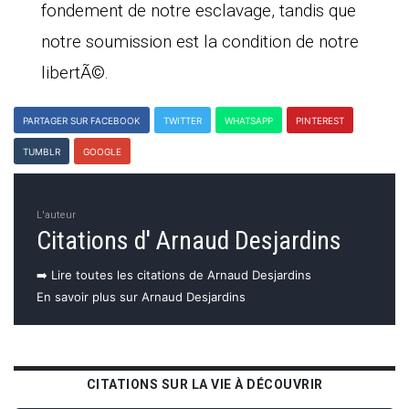
fondement de notre esclavage, tandis que
notre soumission est la condition de notre
libertÃ©.
PARTAGER SUR FACEBOOK
TWITTER
WHATSAPP
PINTEREST
TUMBLR
GOOGLE
L'auteur
Citations d' Arnaud Desjardins
➡️ Lire toutes les citations de Arnaud Desjardins
En savoir plus sur Arnaud Desjardins
CITATIONS SUR LA VIE À DÉCOUVRIR