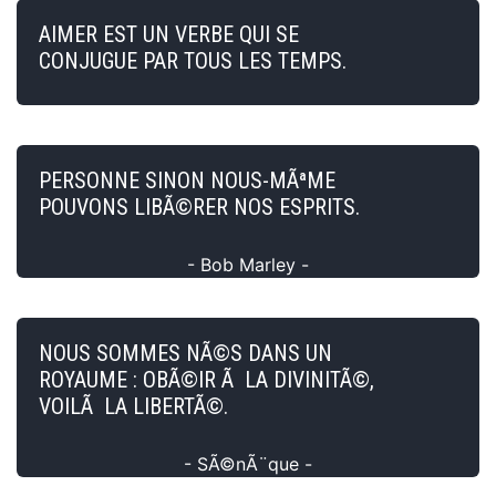
AIMER EST UN VERBE QUI SE
CONJUGUE PAR TOUS LES TEMPS.
PERSONNE SINON NOUS-MÃªME
POUVONS LIBÃ©RER NOS ESPRITS.
- Bob Marley -
NOUS SOMMES NÃ©S DANS UN
ROYAUME : OBÃ©IR Ã LA DIVINITÃ©,
VOILÃ LA LIBERTÃ©.
- SÃ©nÃ¨que -