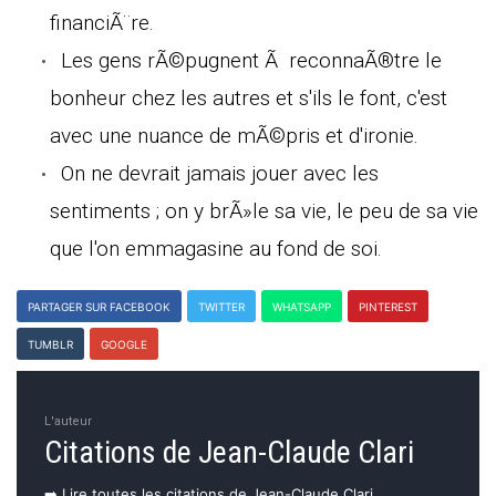
financiÃ¨re.
Les gens rÃ©pugnent Ã reconnaÃ®tre le
bonheur chez les autres et s'ils le font, c'est
avec une nuance de mÃ©pris et d'ironie.
On ne devrait jamais jouer avec les
sentiments ; on y brÃ»le sa vie, le peu de sa vie
que l'on emmagasine au fond de soi.
PARTAGER SUR FACEBOOK
TWITTER
WHATSAPP
PINTEREST
TUMBLR
GOOGLE
L'auteur
Citations de Jean-Claude Clari
➡️ Lire toutes les citations de Jean-Claude Clari