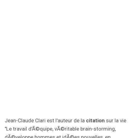
Jean-Claude Clari est l'auteur de la
citation
sur la vie
"Le travail d'Ã©quipe, vÃ©ritable brain-storming,
dÃ©veloppe hommes et idÃ©es nouvelles, en