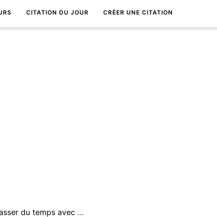
URS
CITATION DU JOUR
CRÉER UNE CITATION
La vie est trop courte pour passer du temps avec des gens qui ne sont pas ingÃ©nieux.