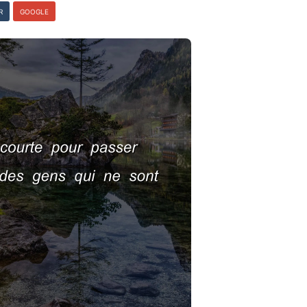
R
GOOGLE