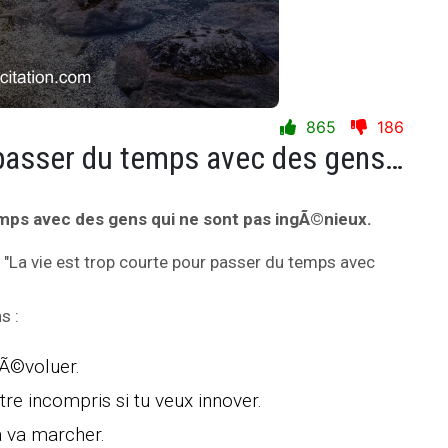
865
186
La vie est trop courte pour passer du temps avec des gens qui ne sont pas ingÃ©nieux.
emps avec des gens qui ne sont pas ingÃ©nieux.
e "La vie est trop courte pour passer du temps avec
s :
 Ã©voluer.
tre incompris si tu veux innover.
§a va marcher.