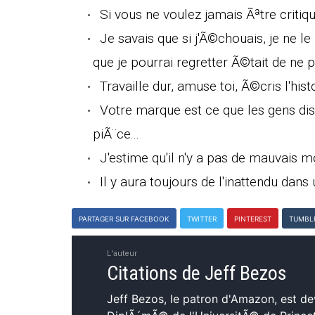
Si vous ne voulez jamais Ãªtre critiqu
Je savais que si j'Ã©chouais, je ne le
que je pourrai regretter Ã©tait de ne 
Travaille dur, amuse toi, Ã©cris l'histo
Votre marque est ce que les gens dis
piÃ¨ce...
J'estime qu'il n'y a pas de mauvais 
Il y aura toujours de l'inattendu dan
PARTAGER SUR FACEBOOK
TWITTER
PINTEREST
TUMBL
L'auteur
Citations de Jeff Bezos
Jeff Bezos, le patron d'Amazon, est de