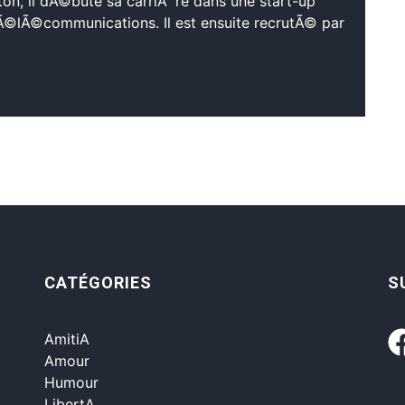
on, il dÃ©bute sa carriÃ¨re dans une start-up
tÃ©lÃ©communications. Il est ensuite recrutÃ© par
CATÉGORIES
S
AmitiA
Amour
Humour
LibertA