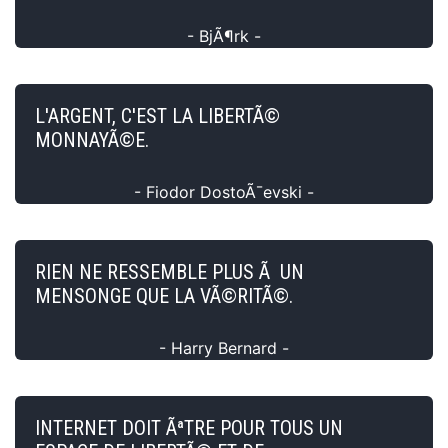
- BjÃ¶rk -
L'ARGENT, C'EST LA LIBERTÃ©
MONNAYÃ©E.
- Fiodor DostoÃ¯evski -
RIEN NE RESSEMBLE PLUS Ã UN
MENSONGE QUE LA VÃ©RITÃ©.
- Harry Bernard -
INTERNET DOIT ÃªTRE POUR TOUS UN