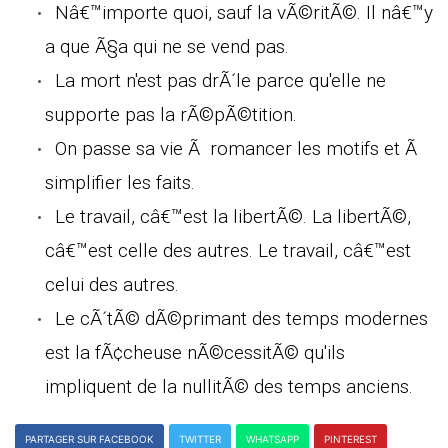
Nâ€™importe quoi, sauf la vÃ©ritÃ©. Il nâ€™y
a que Ã§a qui ne se vend pas.
La mort n'est pas drÃ´le parce qu'elle ne
supporte pas la rÃ©pÃ©tition.
On passe sa vie Ã romancer les motifs et Ã
simplifier les faits.
Le travail, câ€™est la libertÃ©. La libertÃ©,
câ€™est celle des autres. Le travail, câ€™est
celui des autres.
Le cÃ´tÃ© dÃ©primant des temps modernes
est la fÃ¢cheuse nÃ©cessitÃ© qu'ils
impliquent de la nullitÃ© des temps anciens.
PARTAGER SUR FACEBOOK
TWITTER
WHATSAPP
PINTEREST