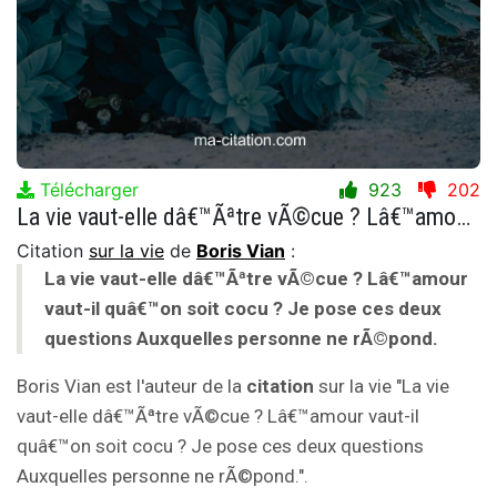
Télécharger
923
202
La vie vaut-elle dâ€™Ãªtre vÃ©cue ? Lâ€™amour vaut-il quâ€™on soit cocu ? Je pose ces deux questions Auxquelles personne ne rÃ©pond.
Citation
sur la vie
de
Boris Vian
:
La vie vaut-elle dâ€™Ãªtre vÃ©cue ? Lâ€™amour
vaut-il quâ€™on soit cocu ? Je pose ces deux
questions Auxquelles personne ne rÃ©pond.
Boris Vian est l'auteur de la
citation
sur la vie "La vie
vaut-elle dâ€™Ãªtre vÃ©cue ? Lâ€™amour vaut-il
quâ€™on soit cocu ? Je pose ces deux questions
Auxquelles personne ne rÃ©pond.".