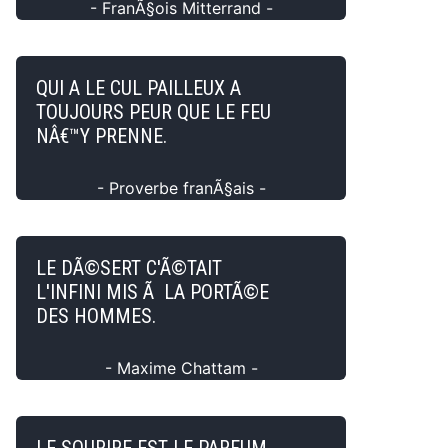
- FranÃ§ois Mitterrand -
QUI A LE CUL PAILLEUX A
TOUJOURS PEUR QUE LE FEU
NÂ€™Y PRENNE.
- Proverbe franÃ§ais -
LE DÃ©SERT C'Ã©TAIT
L'INFINI MIS Ã LA PORTÃ©E
DES HOMMES.
- Maxime Chattam -