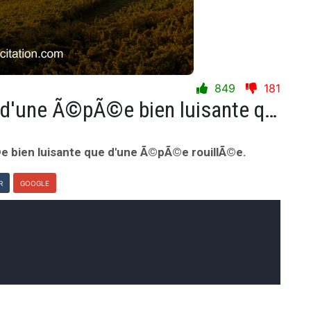
849
181
Il vaut mieux Ãªtre percÃ© d'une Ã©pÃ©e bien luisante que d'une Ã©pÃ©e rouillÃ©e.
e bien luisante que d'une Ã©pÃ©e rouillÃ©e.
R
GOOGLE