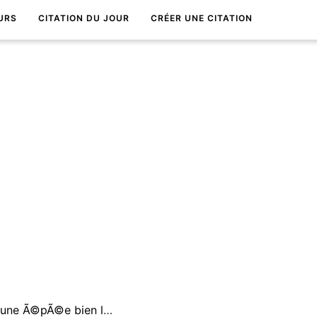
URS
CITATION DU JOUR
CRÉER UNE CITATION
Il vaut mieux Ãªtre percÃ© d'une Ã©pÃ©e bien luisante que d'une Ã©pÃ©e rouillÃ©e.