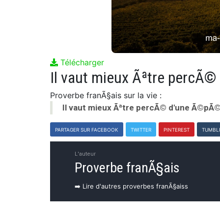
Télécharger
Proverbe franÃ§ais sur la vie :
Il vaut mieux Ãªtre percÃ© d'une Ã©pÃ©
PARTAGER SUR FACEBOOK
TWITTER
PINTEREST
TUMBL
L'auteur
Proverbe franÃ§ais
➡️ Lire d'autres proverbes franÃ§aiss