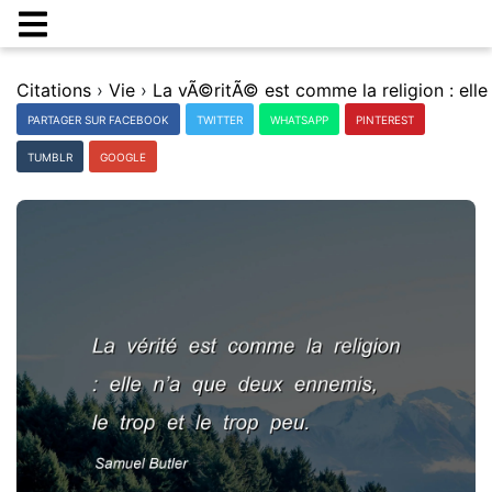
Citations
›
Vie
›
PARTAGER SUR FACEBOOK
TWITTER
WHATSAPP
PINTEREST
TUMBLR
GOOGLE