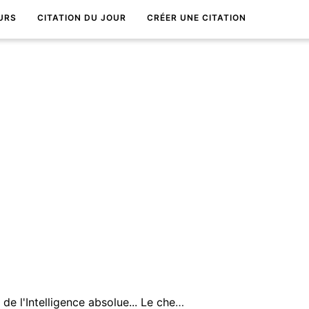
URS
CITATION DU JOUR
CRÉER UNE CITATION
La VÃ©ritÃ© est l'expression de l'Intelligence absolue... Le chemin de la VÃ©ritÃ© est un exercice d'intelligence.