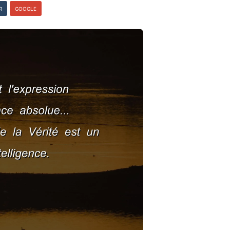
R
GOOGLE