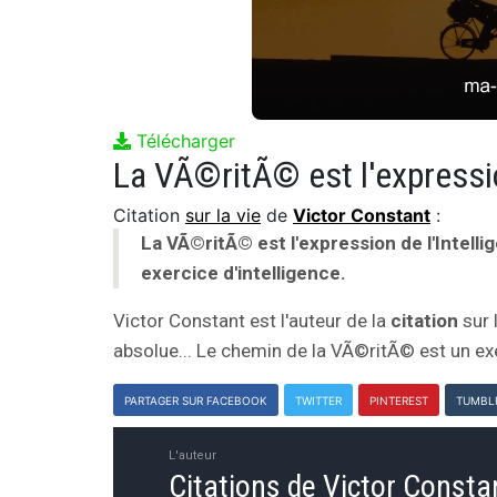
Télécharger
Citation
sur la vie
de
Victor Constant
:
La VÃ©ritÃ© est l'expression de l'Intell
exercice d'intelligence.
Victor Constant est l'auteur de la
citation
sur 
absolue... Le chemin de la VÃ©ritÃ© est un exer
PARTAGER SUR FACEBOOK
TWITTER
PINTEREST
TUMBL
L'auteur
Citations de Victor Consta