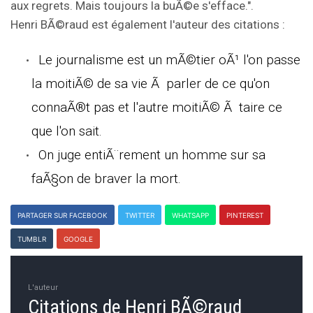
aux regrets. Mais toujours la buÃ©e s'efface.".
Henri BÃ©raud est également l'auteur des citations :
Le journalisme est un mÃ©tier oÃ¹ l'on passe
la moitiÃ© de sa vie Ã parler de ce qu'on
connaÃ®t pas et l'autre moitiÃ© Ã taire ce
que l'on sait.
On juge entiÃ¨rement un homme sur sa
faÃ§on de braver la mort.
PARTAGER SUR FACEBOOK
TWITTER
WHATSAPP
PINTEREST
TUMBLR
GOOGLE
L'auteur
Citations de Henri BÃ©raud