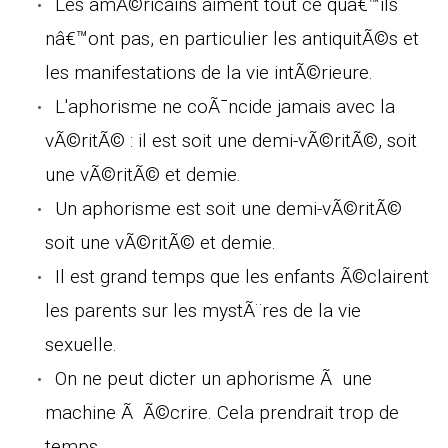
Les amÃ©ricains aiment tout ce quâ€™ils
nâ€™ont pas, en particulier les antiquitÃ©s et
les manifestations de la vie intÃ©rieure.
L'aphorisme ne coÃ¯ncide jamais avec la
vÃ©ritÃ© : il est soit une demi-vÃ©ritÃ©, soit
une vÃ©ritÃ© et demie.
Un aphorisme est soit une demi-vÃ©ritÃ©
soit une vÃ©ritÃ© et demie.
Il est grand temps que les enfants Ã©clairent
les parents sur les mystÃ¨res de la vie
sexuelle.
On ne peut dicter un aphorisme Ã une
machine Ã Ã©crire. Cela prendrait trop de
temps.