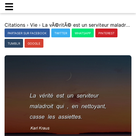
Citations
›
Vie
›
La vÃ©ritÃ© est un serviteur maladroit qui , en nettoyant, casse les assiettes.
PARTAGER SUR FACEBOOK
TWITTER
WHATSAPP
PINTEREST
TUMBLR
GOOGLE