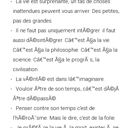
La vie est surprenante, un tas de choses
inattendues peuvent vous arriver. Des petites,
pas des grandes.
Il ne faut pas uniquement intÃ©grer. il faut
aussi dÃ©sintÃ©grer. Câ€™est Ã§a la vie.
Câ€™est Ã§a la philosophie. Câ€™est Ã§a la
science. Câ€™est Ã§a le progrÃ¨s, la
civilisation.
La vÃ©ritÃ© est dans lâ€™imaginaire.
Vouloir Ãªtre de son temps, câ€™est dÃ©jÃ
Ãªtre dÃ©passÃ©.
Penser contre son temps c'est de
l'hÃ©roÃ¯sme. Mais le dire, c'est de la folie.
Je prÃ©fÃ¨re la vie Ã la mort, exister Ã ne