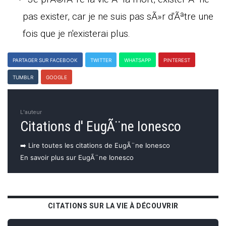
pas exister, car je ne suis pas sÃ»r d'Ãªtre une
fois que je n'existerai plus.
PARTAGER SUR FACEBOOK
TWITTER
WHATSAPP
PINTEREST
TUMBLR
GOOGLE
L'auteur
Citations d' EugÃ¨ne Ionesco
➡️ Lire toutes les citations de EugÃ¨ne Ionesco
En savoir plus sur EugÃ¨ne Ionesco
CITATIONS SUR LA VIE À DÉCOUVRIR