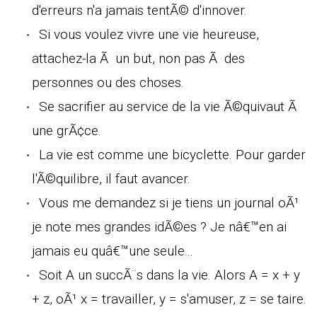
d'erreurs n'a jamais tentÃ© d'innover.
Si vous voulez vivre une vie heureuse,
attachez-la Ã un but, non pas Ã des
personnes ou des choses.
Se sacrifier au service de la vie Ã©quivaut Ã
une grÃ¢ce.
La vie est comme une bicyclette. Pour garder
l'Ã©quilibre, il faut avancer.
Vous me demandez si je tiens un journal oÃ¹
je note mes grandes idÃ©es ? Je nâ€™en ai
jamais eu quâ€™une seule...
Soit A un succÃ¨s dans la vie. Alors A = x + y
+ z, oÃ¹ x = travailler, y = s'amuser, z = se taire.