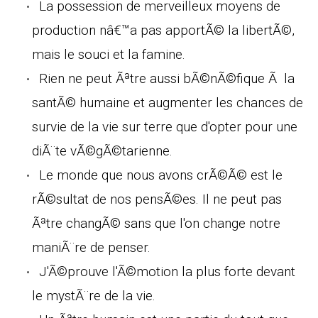
La possession de merveilleux moyens de
production nâ€™a pas apportÃ© la libertÃ©,
mais le souci et la famine.
Rien ne peut Ãªtre aussi bÃ©nÃ©fique Ã la
santÃ© humaine et augmenter les chances de
survie de la vie sur terre que d'opter pour une
diÃ¨te vÃ©gÃ©tarienne.
Le monde que nous avons crÃ©Ã© est le
rÃ©sultat de nos pensÃ©es. Il ne peut pas
Ãªtre changÃ© sans que l'on change notre
maniÃ¨re de penser.
J'Ã©prouve l'Ã©motion la plus forte devant
le mystÃ¨re de la vie.