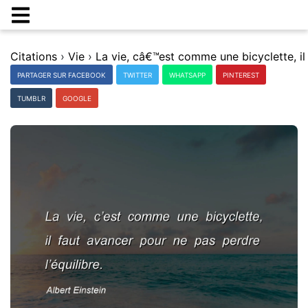
Citations
›
Vie
›
PARTAGER SUR FACEBOOK
TWITTER
WHATSAPP
PINTEREST
TUMBLR
GOOGLE