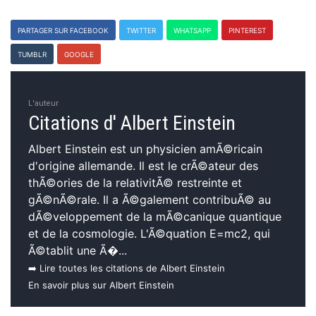
PARTAGER SUR FACEBOOK
TWITTER
WHATSAPP
PINTEREST
TUMBLR
GOOGLE
L'auteur
Citations d' Albert Einstein
Albert Einstein est un physicien amÃ©ricain
d'origine allemande. Il est le crÃ©ateur des
thÃ©ories de la relativitÃ© restreinte et
gÃ©nÃ©rale. Il a Ã©galement contribuÃ© au
dÃ©veloppement de la mÃ©canique quantique
et de la cosmologie. L'Ã©quation E=mc2, qui
Ã©tablit une Ã�...
➡️ Lire toutes les citations de Albert Einstein
En savoir plus sur Albert Einstein