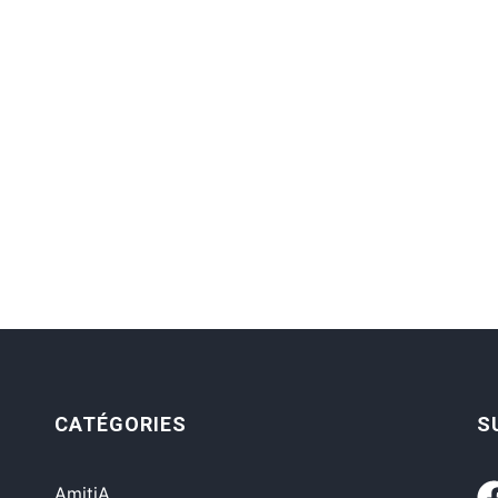
CATÉGORIES
S
AmitiA