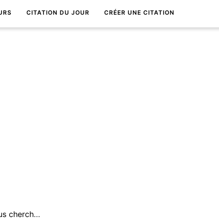
URS
CITATION DU JOUR
CRÉER UNE CITATION
La vie, c'est la minute oÃ¹ nous cherchons tous Ã Ãªtre heureux.