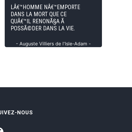
LÂ€™HOMME NÂ€™EMPORTE
DANS LA MORT QUE CE
QUÂ€™IL RENONÃ§A Ã
POSSÃ©DER DANS LA VIE.
- Auguste Villiers de l'Isle-Adam -
UIVEZ-NOUS