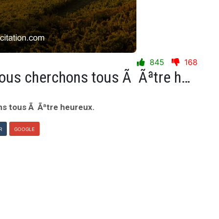
845
168
La vie, c'est la minute oÃ¹ nous cherchons tous Ã Ãªtre heureux.
ons tous Ã Ãªtre heureux.
R
GOOGLE