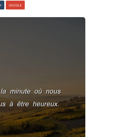
R
GOOGLE