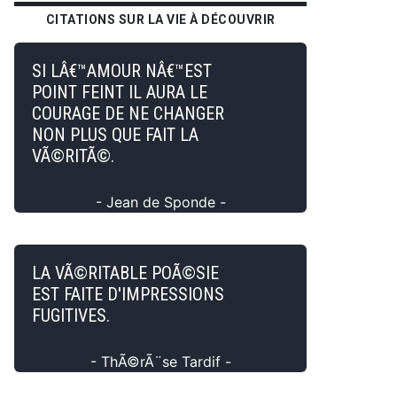
CITATIONS SUR LA VIE À DÉCOUVRIR
SI LÂ€™AMOUR NÂ€™EST
POINT FEINT IL AURA LE
COURAGE DE NE CHANGER
NON PLUS QUE FAIT LA
VÃ©RITÃ©.
- Jean de Sponde -
LA VÃ©RITABLE POÃ©SIE
EST FAITE D'IMPRESSIONS
FUGITIVES.
- ThÃ©rÃ¨se Tardif -