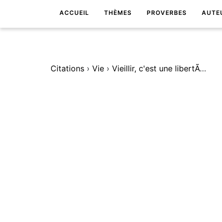
ACCUEIL
THÈMES
PROVERBES
AUTE
Citations
›
Vie
›
Vieillir, c'est une libertÃ© formidable.