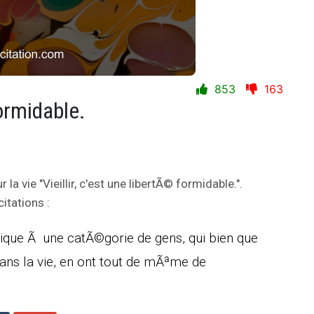
853
163
formidable.
r la vie "Vieillir, c'est une libertÃ© formidable.".
itations :
lique Ã une catÃ©gorie de gens, qui bien que
dans la vie, en ont tout de mÃªme de