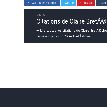
PARTAGER SUR FACEBOOK
TWITTER
PINTEREST
TUMBL
L'auteur
Citations de Claire BretÃ©
➡️ Lire toutes les citations de Claire BretÃ©che
En savoir plus sur Claire BretÃ©cher