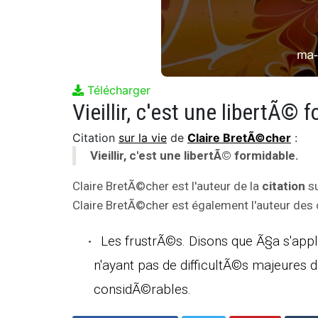
Télécharger
Vieillir, c'est une libertÃ© 
Citation
sur la vie
de
Claire BretÃ©cher
:
Vieillir, c'est une libertÃ© formidable.
Claire BretÃ©cher est l'auteur de la
citation
su
Claire BretÃ©cher est également l'auteur des c
Les frustrÃ©s. Disons que Ã§a s'app
n'ayant pas de difficultÃ©s majeures 
considÃ©rables.