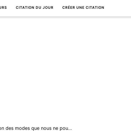
URS
CITATION DU JOUR
CRÉER UNE CITATION
Nos vies nous emportent selon des modes que nous ne pouvons maÃ®triser, et presque rien ne nous reste.