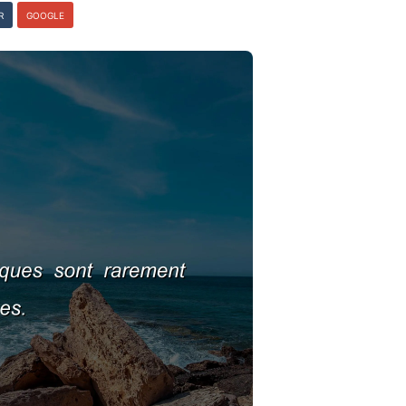
R
GOOGLE