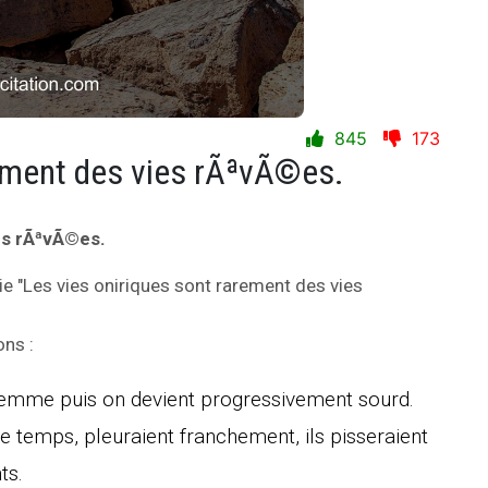
845
173
rement des vies rÃªvÃ©es.
es rÃªvÃ©es.
vie "Les vies oniriques sont rarement des vies
ons :
femme puis on devient progressivement sourd.
 le temps, pleuraient franchement, ils pisseraient
ts.