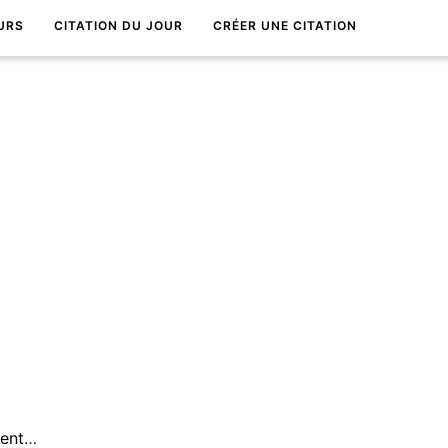
URS
CITATION DU JOUR
CRÉER UNE CITATION
Les vies oniriques sont rarement des vies rÃªvÃ©es.