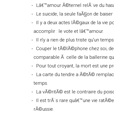
Lâ€™amour Ã©ternel relÃ¨ve du has
Le suicide, la seule faÃ§on de baiser
Il y a deux actes lÃ©gaux de la vie p
accomplir : le vote et lâ€™amour.
Il n'y a rien de plus triste qu'un temp
Couper le tÃ©lÃ©phone chez soi, de
comparable Ã celle de la ballerine qu
Pour tout croyant, la mort est une p
La carte du tendre a Ã©tÃ© remplacÃ
temps.
La vÃ©ritÃ© est le contraire du poiso
Il est trÃ¨s rare quâ€™une vie rat
rÃ©ussie.