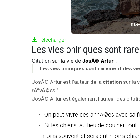
Télécharger
Les vies oniriques sont ra
Citation
sur la vie
de
JosÃ© Artur
:
Les vies oniriques sont rarement des vi
JosÃ© Artur est l'auteur de la
citation
sur la 
rÃªvÃ©es.".
JosÃ© Artur est également l'auteur des citati
On peut vivre des annÃ©es avec sa 
Si les chiens, au lieu de couiner tout
moins souvent et seraient moins chian