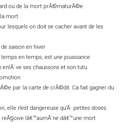
ard ou de la mort prÃ©maturÃ©e.
 la mort.
our lesquels on doit se cacher avant de les
s de saison en hiver.
 temps en temps, est une jouissance
i enlÃ¨ve ses chaussons et son tutu.
romotion.
©e par la carte de crÃ©dit. Ca fait gagner du
n, elle n'est dangereuse qu'Ã petites doses.
Ã©e reÃ§oive lâ€™aumÃ´ne dâ€™une mort