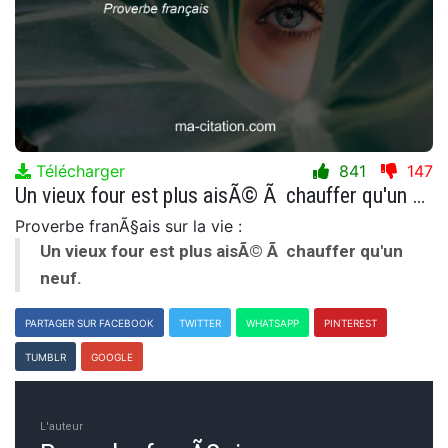
Télécharger
841
147
Un vieux four est plus aisÃ© Ã chauffer qu'un neuf.
Proverbe franÃ§ais sur la vie :
Un vieux four est plus aisÃ© Ã chauffer qu'un
neuf.
PARTAGER SUR FACEBOOK
TWITTER
WHATSAPP
PINTEREST
TUMBLR
GOOGLE
L'auteur