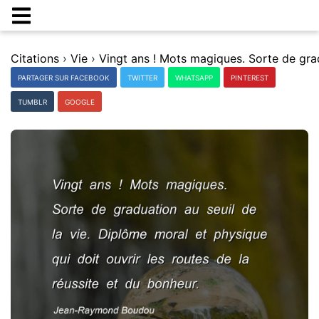
Citations
›
Vie
›
PARTAGER SUR FACEBOOK
TWITTER
WHATSAPP
PINTEREST
TUMBLR
GOOGLE