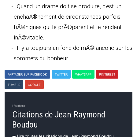
Quand un drame doit se produire, c'est un
enchaÃ®nement de circonstances parfois
bÃ©nignes qui le prÃ©parent et le rendent
inÃ©vitable.
Il y a toujours un fond de mÃ©lancolie sur les
sommets du bonheur.
PARTAGER SUR FACEBOOK
TWITTER
WHATSAPP
PINTEREST
TUMBLR
GOOGLE
L'auteur
Citations de Jean-Raymond
Boudou
➡️ Lire toutes les citations de Jean-Raymond Boudou