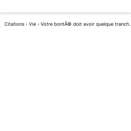
Citations
›
Vie
›
Votre bontÃ© doit avoir quelque tranchant -