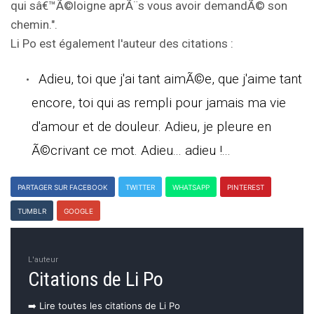
qui sâ€™Ã©loigne aprÃ¨s vous avoir demandÃ© son
chemin.".
Li Po est également l'auteur des citations :
Adieu, toi que j'ai tant aimÃ©e, que j'aime tant
encore, toi qui as rempli pour jamais ma vie
d'amour et de douleur. Adieu, je pleure en
Ã©crivant ce mot. Adieu... adieu !...
PARTAGER SUR FACEBOOK
TWITTER
WHATSAPP
PINTEREST
TUMBLR
GOOGLE
L'auteur
Citations de Li Po
➡️ Lire toutes les citations de Li Po