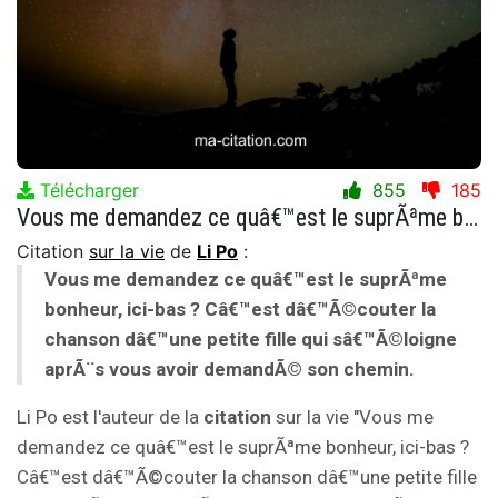
Télécharger
855
185
Vous me demandez ce quâ€™est le suprÃªme bonheur, ici-bas ? Câ€™est dâ€™Ã©couter la chanson dâ€™une petite fille qui sâ€™Ã©loigne aprÃ¨s vous avoir demandÃ© son chemin.
Citation
sur la vie
de
Li Po
:
Vous me demandez ce quâ€™est le suprÃªme
bonheur, ici-bas ? Câ€™est dâ€™Ã©couter la
chanson dâ€™une petite fille qui sâ€™Ã©loigne
aprÃ¨s vous avoir demandÃ© son chemin.
Li Po est l'auteur de la
citation
sur la vie "Vous me
demandez ce quâ€™est le suprÃªme bonheur, ici-bas ?
Câ€™est dâ€™Ã©couter la chanson dâ€™une petite fille