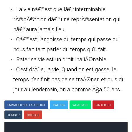
La vie nâ€™est que lâ€™interminable
rÃ©pÃ©tition dâ€™une reprÃ©sentation qui
nâ€™aura jamais lieu.
Câ€™est l'angoisse du temps qui passe qui
nous fait tant parler du temps qu'il fait.
Rater sa vie est un droit inaliÃ©nable.
C'est drÃ´le, la vie. Quand on est gosse, le
temps n'en finit pas de se traÃ®ner, et puis du
jour au lendemain, on a comme Ã§a 50 ans.
PARTAGER SUR FACEBOOK
TWITTER
WHATSAPP
PINTEREST
TUMBLR
GOOGLE