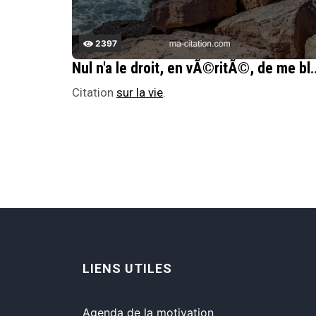
2397
Nul n'a le droit, en vÃ©ritÃ©, de me blÃ¢mer, de me juger C'est bien la nat
Citation
sur la vie
.
LIENS UTILES
Agenda de la motivation