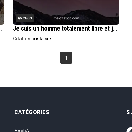
2863
ure qui est seule responsable Si je suis un homo, comme ils disent.
Je suis un homme totalement libre et je le serai jusqu'Ã la fin de ma vie. J'Ã©cris ce que je veux, comme je veux, j'emploie les phrases que je veux.
Citation
sur la vie
.
1
CATÉGORIES
S
AmitiA