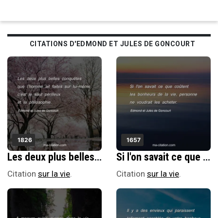
CITATIONS D'EDMOND ET JULES DE GONCOURT
1826
1657
Les deux plus belles conquÃªtes que lâ€™homme ait faites sur lui-mÃªme, câ€™est le saut pÃ©rilleux et la philosophie.
Si l'on savait ce que coÃ»tent les bonheurs de la vie, personne ne voudrait les acheter.
Citation
sur la vie
.
Citation
sur la vie
.