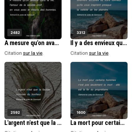
2482
3312
A mesure qu'on avance dans la vie, l'amour de la sociÃ©tÃ© croÃ®t en vous avec le mÃ©pris des hommes.
Il y a des envieux qui paraissent tellement accablÃ©s de votre bonheur qu'ils vous inspirent presque la vellÃ©itÃ© de les plaindre.
Citation
sur la vie
.
Citation
sur la vie
.
2592
1600
L'argent n'est que la fausse monnaie du bonheur.
La mort pour certains hommes n'est pas seulement la mort : elle est la fin du propriÃ©taire.