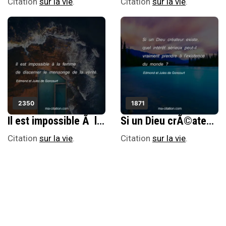
Citation
sur la vie
.
Citation
sur la vie
.
2350
1871
Il est impossible Ã la femme de discerner le mensonge de la vÃ©ritÃ©.
Si un Dieu crÃ©ateur existe, quel intÃ©rÃªt sÃ©rieux peut-il vraiment prendre Ã l'existence du monde ?
Citation
sur la vie
.
Citation
sur la vie
.