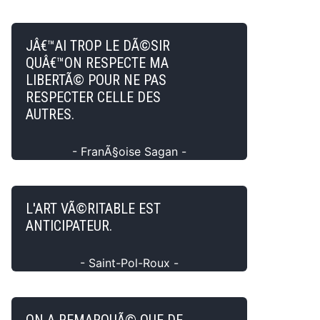
JÂ€™AI TROP LE DÃ©SIR
QUÂ€™ON RESPECTE MA
LIBERTÃ© POUR NE PAS
RESPECTER CELLE DES
AUTRES.
- FranÃ§oise Sagan -
L'ART VÃ©RITABLE EST
ANTICIPATEUR.
- Saint-Pol-Roux -