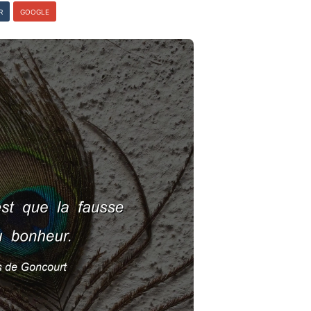
R
GOOGLE