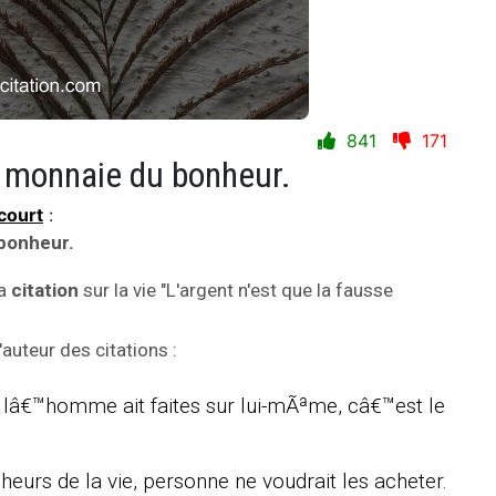
841
171
e monnaie du bonheur.
court
:
 bonheur.
la
citation
sur la vie "L'argent n'est que la fausse
uteur des citations :
 lâ€™homme ait faites sur lui-mÃªme, câ€™est le
nheurs de la vie, personne ne voudrait les acheter.