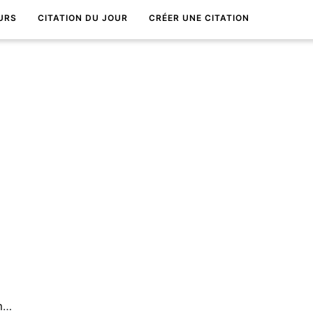
URS
CITATION DU JOUR
CRÉER UNE CITATION
L'argent n'est que la fausse monnaie du bonheur.