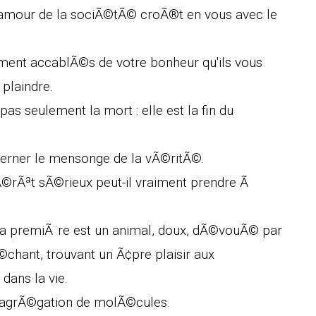
l'amour de la sociÃ©tÃ© croÃ®t en vous avec le
lement accablÃ©s de votre bonheur qu'ils vous
 plaindre.
as seulement la mort : elle est la fin du
cerner le mensonge de la vÃ©ritÃ©.
tÃ©rÃªt sÃ©rieux peut-il vraiment prendre Ã
La premiÃ¨re est un animal, doux, dÃ©vouÃ© par
©chant, trouvant un Ã¢pre plaisir aux
dans la vie.
une agrÃ©gation de molÃ©cules.