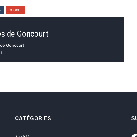
R
GOOGLE
es de Goncourt
s de Goncourt
rt
CATÉGORIES
S