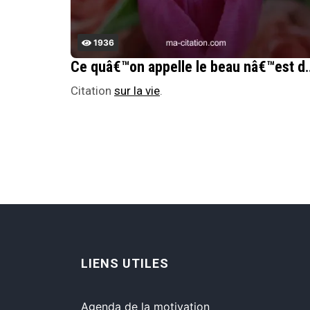
1936
Ce quâ€™on appelle le beau nâ€™est dâ€™ordin
Citation
sur la vie
.
LIENS UTILES
Agenda de la motivation