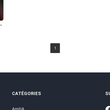
aire quâ€™une sublimation des rÃ©alitÃ©s de la vie.
1
CATÉGORIES
S
AmitiA