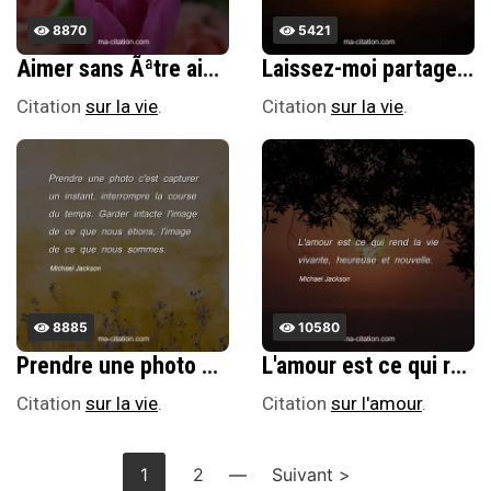
8870
5421
Aimer sans Ãªtre aimÃ©, pleurer sans Ãªtre consolÃ©, te voir partir sans pouvoir te retenir. VoilÃ ce que j'appelle souffrir !
Laissez-moi partager et donner, mettre un sourire sur les visages des gens et faire en sorte que leurs cÅ“urs se sentent heureux.
Citation
sur la vie
.
Citation
sur la vie
.
8885
10580
Prendre une photo c'est capturer un instant, interrompre la course du temps. Garder intacte l'image de ce que nous Ã©tions, l'image de ce que nous sommes.
L'amour est ce qui rend la vie vivante, heureuse et nouvelle.
Citation
sur la vie
.
Citation
sur l'amour
.
1
2
—
Suivant >