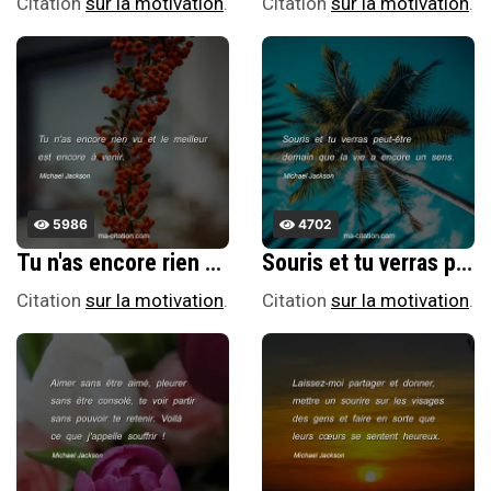
Citation
sur la motivation
.
Citation
sur la motivation
.
5986
4702
Tu n'as encore rien vu et le meilleur est encore Ã venir.
Souris et tu verras peut-Ãªtre demain que la vie a encore un sens.
Citation
sur la motivation
.
Citation
sur la motivation
.