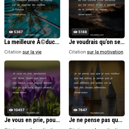
5367
5188
La meilleure Ã©ducation au monde est de regarder les maÃ®tres Ã l'oeuvre.
Je voudrais qu'on se souvienne de moi comme d'une personne qui est venue et qui a apportÃ© de la lumiÃ¨re au monde.
Citation
sur la vie
.
Citation
sur la motivation
.
10457
7647
Je vous en prie, poursuivez vos rÃªves. Quels que soient vos idÃ©aux, vous pouvez devenir tout ce que vous voulez devenir.
Je ne pense pas que je suis meilleur que les autres, je pense que je suis diffÃ©rent des autres car je fais des choses diffÃ©rentes.