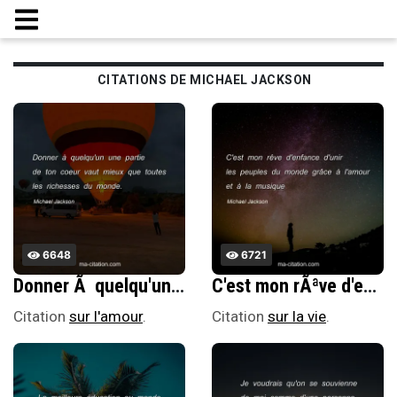
CITATIONS DE MICHAEL JACKSON
6648
6721
Donner Ã quelqu'un une partie de ton coeur vaut mieux que toutes les richesses du monde.
C'est mon rÃªve d'enfance d'unir les peuples du monde grÃ¢ce Ã l'amour et Ã la musique
Citation
sur l'amour
.
Citation
sur la vie
.